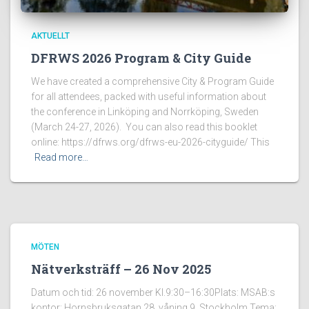
AKTUELLT
DFRWS 2026 Program & City Guide
We have created a comprehensive City & Program Guide
for all attendees, packed with useful information about
the conference in Linköping and Norrköping, Sweden
(March 24-27, 2026). You can also read this booklet
online: https://dfrws.org/dfrws-eu-2026-cityguide/ This
Read more…
MÖTEN
Nätverksträff – 26 Nov 2025
Datum och tid: 26 november Kl.9:30–16:30Plats: MSAB:s
kontor: Hornsbruksgatan 28, våning 9, Stockholm Tema: