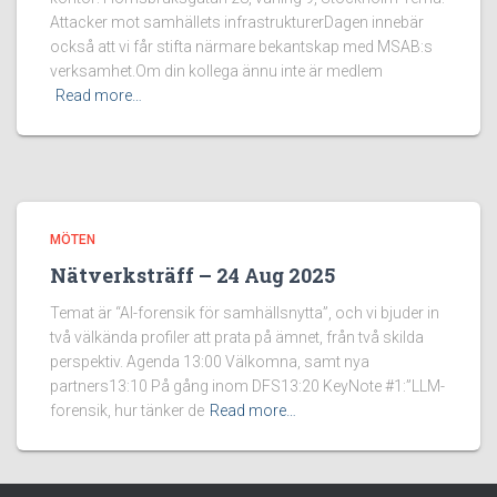
Attacker mot samhällets infrastrukturerDagen innebär
också att vi får stifta närmare bekantskap med MSAB:s
verksamhet.Om din kollega ännu inte är medlem
Read more…
MÖTEN
Nätverksträff – 24 Aug 2025
Temat är “AI-forensik för samhällsnytta”, och vi bjuder in
två välkända profiler att prata på ämnet, från två skilda
perspektiv. Agenda 13:00 Välkomna, samt nya
partners13:10 På gång inom DFS13:20 KeyNote #1:”LLM-
forensik, hur tänker de
Read more…