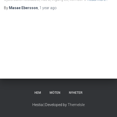
By
Masae Ebersson
,
1 year
ago
HEM
MÖTEN
NYHETER
Hestia | Developed by
ThemeIsle