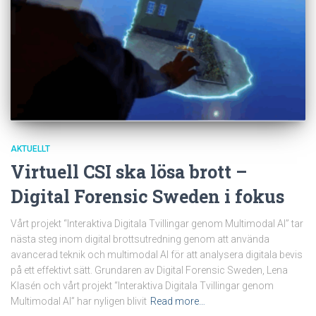
AKTUELLT
Virtuell CSI ska lösa brott –
Digital Forensic Sweden i fokus
Vårt projekt “Interaktiva Digitala Tvillingar genom Multimodal AI” tar
nästa steg inom digital brottsutredning genom att använda
avancerad teknik och multimodal AI för att analysera digitala bevis
på ett effektivt sätt. Grundaren av Digital Forensic Sweden, Lena
Klasén och vårt projekt “Interaktiva Digitala Tvillingar genom
Multimodal AI” har nyligen blivit
Read more…