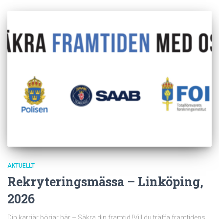
AKTUELLT
Rekryteringsmässa – Linköping,
2026
Din karriär börjar här – Säkra din framtid !Vill du träffa framtidens