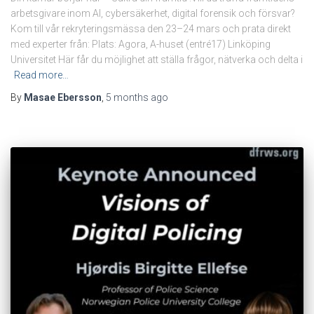
arbetsgivare inom AI, cybersäkerhet, digital forensik och försvar?
Kom till vår rekryteringsmässa den 23–24 mars och prata direkt
med experter från: Plats: Agora, A-huset (entré17) Linköping
Universitet Här får du möjlighet att ställa frågor, nätverka och delta i
Read more…
By
Masae Ebersson
,
5 months
ago