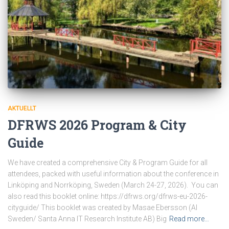
AKTUELLT
DFRWS 2026 Program & City
Guide
We have created a comprehensive City & Program Guide for all
attendees, packed with useful information about the conference in
Linköping and Norrköping, Sweden (March 24-27, 2026). You can
also read this booklet online: https://dfrws.org/dfrws-eu-2026-
cityguide/ This booklet was created by Masae Ebersson (AI
Sweden/ Santa Anna IT Research Institute AB) Big
Read more…