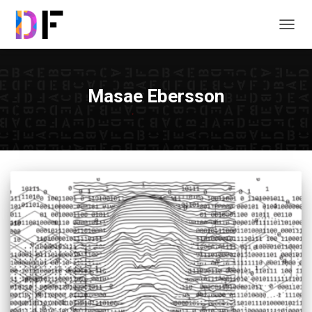
TOGG
NAVIG
Masae Ebersson