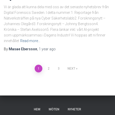
Vi är glada att kunna dela med oss av det senaste nyhetsbrev från
Digital Forensics Sweden. I detta nummer:1. Reportage från
Nätverksträffen på nya Cyber Säkerhetslabb2. Forskningsnytt –
Johannes Olegård3. Forskningsnytt – Johnny Bengtsson4.
Krönika – Stefan Axelsson5. Flera länkar inkl. vårt AI-projekt
som uppmärksammas i Dagens Industri! Vi hoppas att ni finner
innehållet
Read more…
By
Masae Ebersson
,
1 year
ago
Posts
1
2
3
NEXT
pagination
HEM
MÖTEN
NYHETER