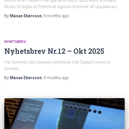
ännu inte är medlem men gärna vill delta i detta event, kontakta
Niclas.fock@ai.se Preliminär agenda (kommer att uppdateras)
By
Masae Ebersson
,
9 months
ago
NYHETSBREV
Nyhetsbrev Nr.12 – Okt 2025
Här kommer vårt senaste nyhetsbrev från Digital Forensics
Sweden .
By
Masae Ebersson
,
9 months
ago