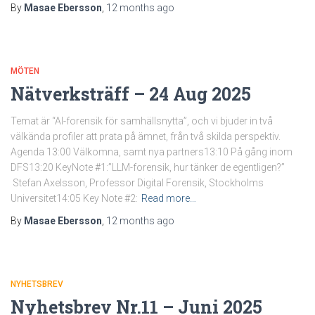
By
Masae Ebersson
,
12 months
ago
MÖTEN
Nätverksträff – 24 Aug 2025
Temat är “AI-forensik för samhällsnytta”, och vi bjuder in två
välkända profiler att prata på ämnet, från två skilda perspektiv.
Agenda 13:00 Välkomna, samt nya partners13:10 På gång inom
DFS13:20 KeyNote #1:”LLM-forensik, hur tänker de egentligen?”
Stefan Axelsson, Professor Digital Forensik, Stockholms
Universitet14:05 Key Note #2:
Read more…
By
Masae Ebersson
,
12 months
ago
NYHETSBREV
Nyhetsbrev Nr.11 – Juni 2025