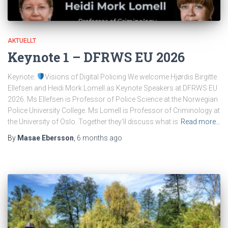
AKTUELLT
Keynote 1 – DFRWS EU 2026
Keynote:
Visions of Digital Policing We welcome Hjørdis Birgitte
Ellefsen and Heidi Mork Lomell as Keynote Speakers at DFRWS EU
2026. Ms Ellefsen is Professor of Police Science at the Norwegian
Police University College. Ms Lomell is Professor of Criminology at
the University of Oslo. Together they’ll discuss what is
Read more…
By
Masae Ebersson
,
6 months
ago