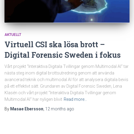
AKTUELLT
Virtuell CSI ska lösa brott –
Digital Forensic Sweden i fokus
Vårt projekt “Interaktiva Digitala Tvillingar genom Multimodal AI” tar
nästa steg inom digital brottsutredning genom att använda
avancerad teknik och multimodal AI för att analysera digitala bevis
på ett effektivt sätt. Grundaren av Digital Forensic Sweden, Lena
Klasén och vårt projekt “Interaktiva Digitala Tvillingar genom
Multimodal AI” har nyligen blivit
Read more…
By
Masae Ebersson
,
12 months
ago