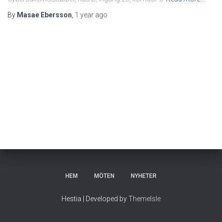
By
Masae Ebersson
,
1 year
ago
HEM
MÖTEN
NYHETER
Hestia | Developed by
ThemeIsle