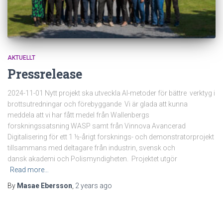
AKTUELLT
Pressrelease
2024-11-01 Nytt projekt ska utveckla AI-metoder för bättre verktyg i
brottsutredningar och förebyggande Vi är glada att kunna
meddela att vi har fått medel från Wallenbergs
forskningssatsning WASP samt från Vinnova Avancerad
Digitalisering för ett 1 ½-årigt forsknings- och demonstratorprojekt
tillsammans med deltagare från industrin, svensk och
dansk akademi och Polismyndigheten. Projektet utgör
Read more…
By
Masae Ebersson
,
2 years
ago