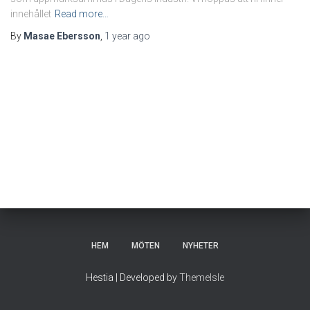
innehållet
Read more…
By
Masae Ebersson
,
1 year
ago
HEM
MÖTEN
NYHETER
Hestia | Developed by
ThemeIsle